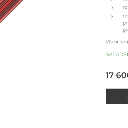
ro
do
pr
pr
Více infor
SKLAD
17 60