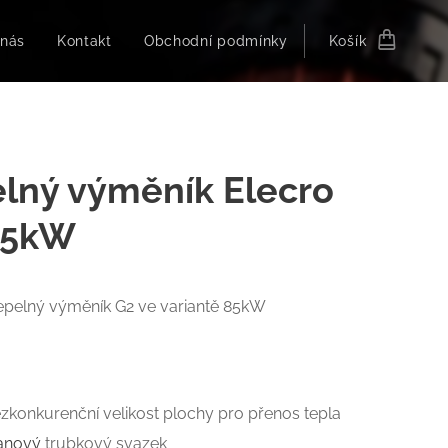
 nás
Kontakt
Obchodní podmínky
Košík
lný výměník Elecro
85kW
epelný výměník G2 ve variantě 85kW
zkonkurenční velikost plochy pro přenos tepla
tanový
trubkový svazek