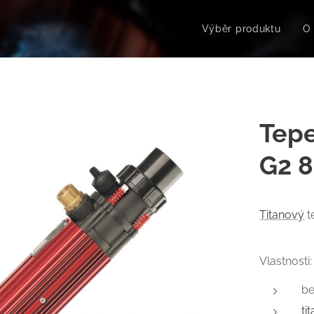
Výběr produktu
O
Tepe
G2 
Titanový
t
Vlastnosti:
be
ti