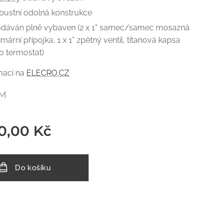
bustní odolná konstrukce
dáván plně vybaven (2 x 1" samec/samec mosazná
imární přípojka, 1 x 1" zpětný ventil, titanová kapsa
o termostat)
mací na
ELECRO.CZ
EM
0,00
Kč
Do košíku